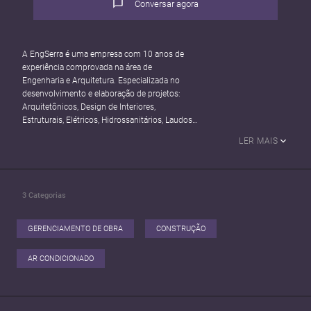
Conversar agora
A EngSerra é uma empresa com 10 anos de
experiência comprovada na área de
Engenharia e Arquitetura. Especializada no
desenvolvimento e elaboração de projetos:
Arquitetônicos, Design de Interiores,
Estruturais, Elétricos, Hidrossanitários, Laudos
Técnicos, Compatibilização de Projetos,
LER MAIS
Assessoria Técnica e Acompanhamento de
Obras.
Buscando sempre atender as expectativas dos
nossos clientes com a melhor solução no
3
Categorias
mercado, considerando os impactos
ambientais e a segurança das pessoas, tanto
na fase de construção quanto na ocupação
GERENCIAMENTO DE OBRA
CONSTRUÇÃO
dos espaços finalizados.
AR CONDICIONADO