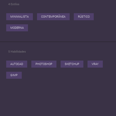
4
Estilos
MINIMALISTA
CONTEMPORÂNEA
RÚSTICO
MODERNA
5
Habilidades
AUTOCAD
PHOTOSHOP
SKETCHUP
VRAY
GIMP