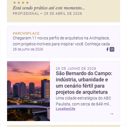
★★★★
★
Está sendo prático até este momento...
PROFISSIONAL — 29 DE ABRIL DE 2026
#
ARCHSPLACE
Chegaram 11 novos perfis de arquitetos na Archsplace, 
com projetos incríveis para inspirar você. Conheça cada 
28 de julho de 2026
perfil e descubra novas ideias para seus próximos 
projetos!
26 DE JUNHO DE 2026
São Bernardo do Campo:
indústria, urbanidade e
um cenário fértil para
projetos de arquitetura
Uma cidade estratégica do ABC
Paulista, com cerca de 849 mil
location
city
habitantes, custo de obra
→
competitivo e demanda
crescente por soluções de