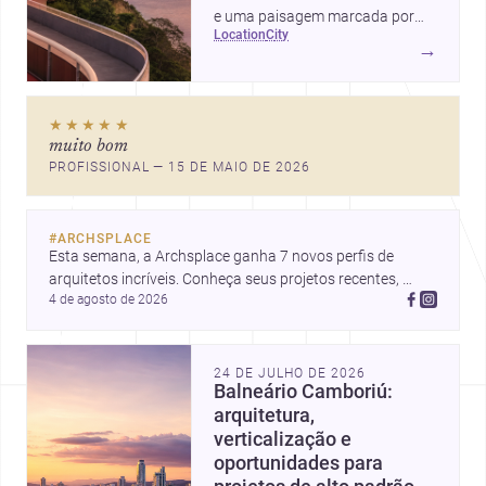
e uma paisagem marcada por
location
city
ícones como o Museu de Arte
→
Contemporânea e o Caminho
Niemeyer, Niterói reúne
qualidade urbana, vista para a
★★★★★
Baía de Guanabara e um
muito bom
mercado interessante para quem
PROFISSIONAL — 15 DE MAIO DE 2026
quer construir, reformar ou
decorar.
#
ARCHSPLACE
Esta semana, a Archsplace ganha 7 novos perfis de 
arquitetos incríveis. Conheça seus projetos recentes, 
4 de agosto de 2026
inspire-se com seus trabalhos e descubra talentos que 
estão transformando ideias em espaços.
24 DE JULHO DE 2026
Balneário Camboriú:
arquitetura,
verticalização e
oportunidades para