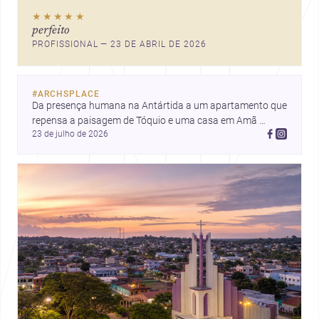
arquitetura, interiores e
★★★★★
automação.
perfeito
PROFISSIONAL — 23 DE ABRIL DE 2026
#
ARCHSPLACE
Da presença humana na Antártida a um apartamento que 
repensa a paisagem de Tóquio e uma casa em Amã 
23 de julho de 2026
integrada ao terreno. Descubra mais inspirações, projetos 
e comunidade na Archsplace.