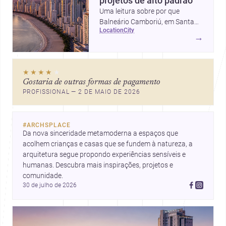
projetos de alto padrão
Uma leitura sobre por que
Balneário Camboriú, em Santa
location
city
Catarina, virou referência em
→
moradia, turismo e projetos
arquitetônicos, com dados,
tendências e profissionais locais.
★★★★
★
Gostaria de outras formas de pagamento
PROFISSIONAL — 2 DE MAIO DE 2026
#
ARCHSPLACE
Da nova sinceridade metamoderna a espaços que 
acolhem crianças e casas que se fundem à natureza, a 
arquitetura segue propondo experiências sensíveis e 
humanas. Descubra mais inspirações, projetos e 
comunidade.
30 de julho de 2026