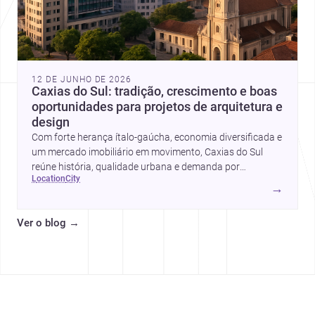
12 DE JUNHO DE 2026
Caxias do Sul: tradição, crescimento e boas
oportunidades para projetos de arquitetura e
design
Com forte herança ítalo-gaúcha, economia diversificada e
um mercado imobiliário em movimento, Caxias do Sul
reúne história, qualidade urbana e demanda por
location
city
profissionais como arquitetos, designer de interiores,
→
renderizadores 3D, marceneiros e fabricantes de móveis.
Ver o blog
→