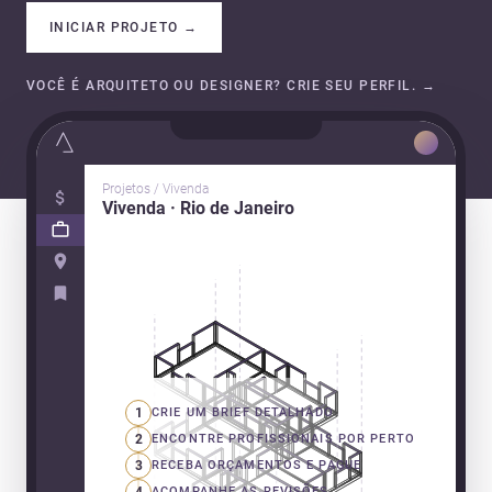
INICIAR PROJETO
→
VOCÊ É ARQUITETO OU DESIGNER? CRIE SEU PERFIL.
→
Projetos / Vivenda
Vivenda · Rio de Janeiro
1
CRIE UM BRIEF DETALHADO
2
ENCONTRE PROFISSIONAIS POR PERTO
3
RECEBA ORÇAMENTOS E PAGUE
4
ACOMPANHE AS REVISÕES