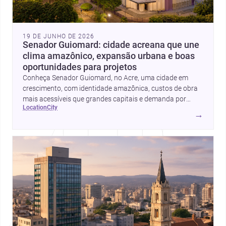
19 DE JUNHO DE 2026
Senador Guiomard: cidade acreana que une
clima amazônico, expansão urbana e boas
oportunidades para projetos
Conheça Senador Guiomard, no Acre, uma cidade em
crescimento, com identidade amazônica, custos de obra
mais acessíveis que grandes capitais e demanda por
location
city
profissionais de arquitetura, construção e interiores.
→