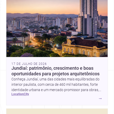
17 DE JULHO DE 2026
Jundiaí: patrimônio, crescimento e boas
oportunidades para projetos arquitetônicos
Conheça Jundiaí, uma das cidades mais equilibradas do
interior paulista, com cerca de 460 mil habitantes, forte
identidade urbana e um mercado promissor para obras,
location
city
reformas e projetos de arquitetura e design.
→