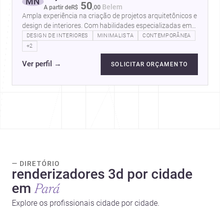
MN
50
·
Belem
A partir de
R$
,
00
Ampla experiência na criação de projetos arquitetônicos e
design de interiores. Com habilidades especializadas em
produção de renders 3D,…
DESIGN DE INTERIORES
MINIMALISTA
CONTEMPORÂNEA
+2
Ver perfil
→
SOLICITAR ORÇAMENTO
— DIRETÓRIO
renderizadores 3d por cidade
em
Pará
Explore os profissionais cidade por cidade.