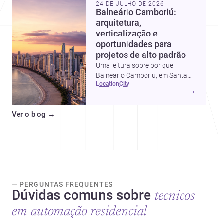
24 DE JULHO DE 2026
Balneário Camboriú:
arquitetura,
verticalização e
oportunidades para
projetos de alto padrão
Uma leitura sobre por que
Balneário Camboriú, em Santa
location
city
Catarina, virou referência em
→
moradia, turismo e projetos
arquitetônicos, com dados,
Ver o blog
→
tendências e profissionais locais.
— PERGUNTAS FREQUENTES
Dúvidas comuns sobre
tecnicos
em automação residencial