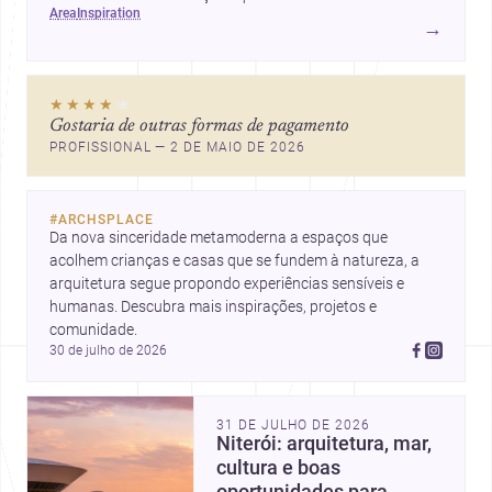
area
inspiration
conforto da casa.
→
★★★★
★
Gostaria de outras formas de pagamento
PROFISSIONAL — 2 DE MAIO DE 2026
#
ARCHSPLACE
Da nova sinceridade metamoderna a espaços que 
acolhem crianças e casas que se fundem à natureza, a 
arquitetura segue propondo experiências sensíveis e 
humanas. Descubra mais inspirações, projetos e 
comunidade.
30 de julho de 2026
31 DE JULHO DE 2026
Niterói: arquitetura, mar,
cultura e boas