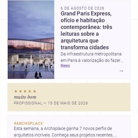
6 DE AGOSTO DE 2026
Grand Paris Express,
ofício e habitação
contemporânea: três
leituras sobre a
arquitetura que
transforma cidades
Da infraestrutura metropolitana
em Paris à valorização do fazer
news
artesanal e à casa elevada da
→
Cambra Buró, estas três
histórias mostram como a
arquitetura segue unindo escala
★★★★★
urbana, matéria e experiência
muito bom
doméstica. Um panorama
PROFISSIONAL — 15 DE MAIO DE 2026
inspirador para profissionais que
pensam cidade, construção e
projeto com sensibilidade e
#
ARCHSPLACE
inovação.
Esta semana, a Archsplace ganha 7 novos perfis de 
arquitetos incríveis. Conheça seus projetos recentes, 