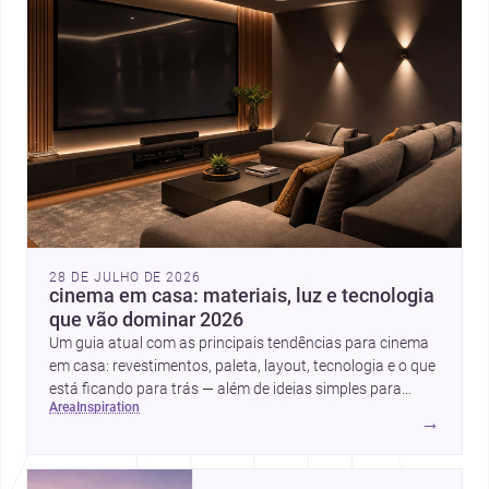
28 DE JULHO DE 2026
cinema em casa: materiais, luz e tecnologia
que vão dominar 2026
Um guia atual com as principais tendências para cinema
em casa: revestimentos, paleta, layout, tecnologia e o que
está ficando para trás — além de ideias simples para
area
inspiration
atualizar sem reforma completa.
→