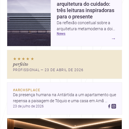
arquitetura do cuidado:
três leituras inspiradoras
para o presente
Da reflexão conceitual sobre a
arquitetura metamoderna a dois
news
projetos que colocam escala
→
humana, bem-estar e experiência
no centro, esta seleção revela
caminhos sensíveis para a
★★★★★
prática contemporânea. São
perfeito
ideias que ajudam arquitetos a
PROFISSIONAL — 23 DE ABRIL DE 2026
pensar forma, uso e emoção
com mais profundidade.
#
ARCHSPLACE
Da presença humana na Antártida a um apartamento que 
repensa a paisagem de Tóquio e uma casa em Amã 
23 de julho de 2026
integrada ao terreno. Descubra mais inspirações, projetos 
e comunidade na Archsplace.