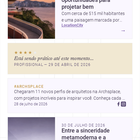
oportunidades para
projetar bem
Com cerca de 515 mil habitantes
e uma paisagem marcada por
location
city
ícones como o Museu de Arte
→
Contemporânea e o Caminho
Niemeyer, Niterói reúne
qualidade urbana, vista para a
★★★★
★
Baía de Guanabara e um
Está sendo prático até este momento...
mercado interessante para quem
PROFISSIONAL — 29 DE ABRIL DE 2026
quer construir, reformar ou
decorar.
#
ARCHSPLACE
Chegaram 11 novos perfis de arquitetos na Archsplace, 
com projetos incríveis para inspirar você. Conheça cada 
28 de julho de 2026
perfil e descubra novas ideias para seus próximos 
projetos!
30 DE JULHO DE 2026
Entre a sinceridade
metamoderna e a