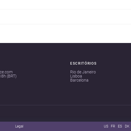
ESCRITÓRIOS
ace.com
Rio de Janeiro
18h (BRT)
Lisboa
Barcelona
Legal
US
FR
ES
DK