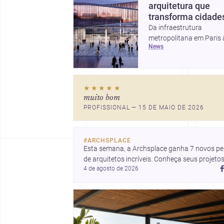
arquitetura que
transforma cidade
Da infraestrutura
metropolitana em Paris 
news
valorização do fazer
artesanal e à casa elev
da Cambra Buró, estas t
histórias mostram como
★★★★★
arquitetura segue unind
muito bom
escala urbana, matéria 
PROFISSIONAL — 15 DE MAIO DE 2026
experiência doméstica.
panorama inspirador pa
profissionais que pens
#
ARCHSPLACE
cidade, construção e
Esta semana, a Archsplace ganha 7 novos perf
projeto com sensibilidad
de arquitetos incríveis. Conheça seus projetos
inovação.
4 de agosto de 2026
recentes, inspire-se com seus trabalhos e 
descubra talentos que estão transformando 
ideias em espaços.