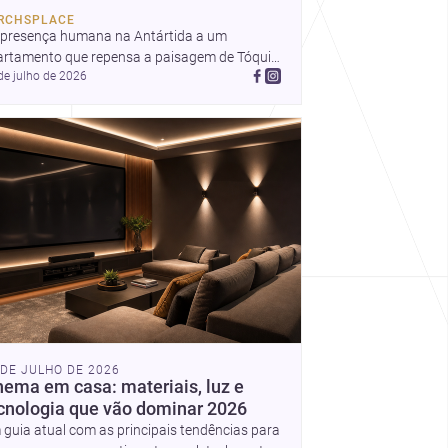
arquitetos a pensar forma,
RCHSPLACE
uso e emoção com mais
 presença humana na Antártida a um 
profundidade.
artamento que repensa a paisagem de Tóquio 
de julho de 2026
ma casa em Amã integrada ao terreno. 
cubra mais inspirações, projetos e 
munidade na Archsplace.
 DE JULHO DE 2026
nema em casa: materiais, luz e
cnologia que vão dominar 2026
guia atual com as principais tendências para