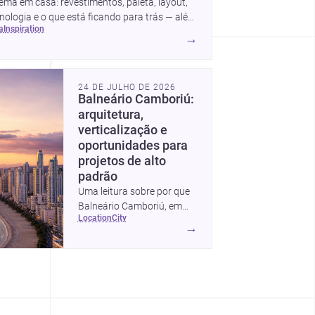
ema em casa: revestimentos, paleta, layout,
nologia e o que está ficando para trás — além
ea
inspiration
ideias simples para atualizar sem reforma
→
mpleta.
24 DE JULHO DE 2026
Balneário Camboriú:
arquitetura,
verticalização e
oportunidades para
projetos de alto
padrão
Uma leitura sobre por que
Balneário Camboriú, em
location
city
Santa Catarina, virou
→
referência em moradia,
turismo e projetos
arquitetônicos, com dados,
tendências e profissionais
locais.