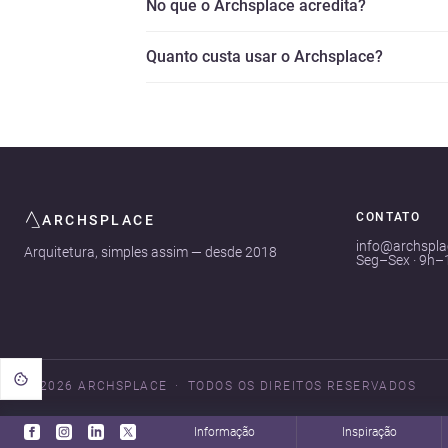
No que o Archsplace acredita?
Quanto custa usar o Archsplace?
CONTATO
ARCHSPLACE
info@archspl
Arquitetura, simples assim — desde 2018
Seg–Sex · 9h–
© 2026 ARCHSPLACE
TODOS OS DIREITOS RESERVADOS
Informação
Inspiração