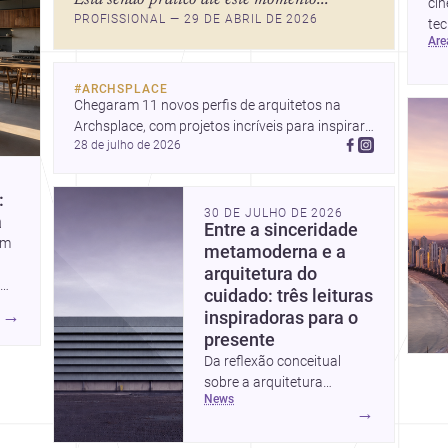
vista para a Baía de
cin
PROFISSIONAL — 29 DE ABRIL DE 2026
Guanabara e um mercado
tec
ar
interessante para quem
de 
quer construir, reformar ou
co
decorar.
#
ARCHSPLACE
Chegaram 11 novos perfis de arquitetos na 
Archsplace, com projetos incríveis para inspirar 
28 de julho de 2026
você. Conheça cada perfil e descubra novas 
ideias para seus próximos projetos!
:
30 DE JULHO DE 2026
a
Entre a sinceridade
em
metamoderna e a
arquitetura do
cuidado: três leituras
→
inspiradoras para o
presente
Da reflexão conceitual
sobre a arquitetura
news
metamoderna a dois
→
projetos que colocam