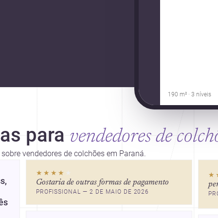
190 m² · 3 níveis
ias para
vendedores de colch
es sobre vendedores de colchões em Paraná.
★★★★
★
★
s,
Gostaria de outras formas de pagamento
pe
PROFISSIONAL — 2 DE MAIO DE 2026
PR
ês