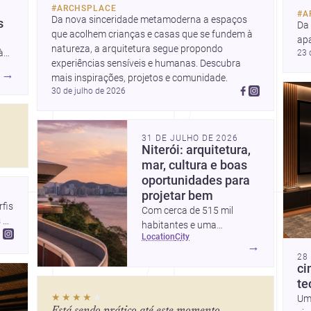
#
ARCHSPLACE
#
A
Da nova sinceridade metamoderna a espaços 
s
Da
que acolhem crianças e casas que se fundem à 
ap
natureza, a arquitetura segue propondo 
à
23 
e u
experiências sensíveis e humanas. Descubra 
Des
→
mais inspirações, projetos e comunidade.
ada
co
30 de julho de 2026
rês
 a
o
31 DE JULHO DE 2026
e
Niterói: arquitetura,
 Um
mar, cultura e boas
ra
oportunidades para
am
projetar bem
is 
Com cerca de 515 mil
e e
 
habitantes e uma
location
city
paisagem marcada por
→
ícones como o Museu de
28
ci
Arte Contemporânea e o
te
Caminho Niemeyer, Niterói
★★★★
★
reúne qualidade urbana,
Um 
Está sendo prático até este momento...