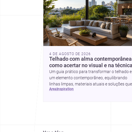
4 DE AGOSTO DE 2026
Telhado com alma contemporânea
como acertar no visual e na técnic
Um guia prático para transformar o telhado 
um elemento contemporâneo, equilibrando
linhas limpas, materiais atuais e soluções que
area
inspiration
valorizam a fachada e o conforto da casa.