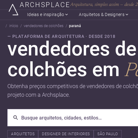
ARCHSPLACE
Arquitetura, simples assim — desde
Ideias e inspiração
Arquitetos & Designers
início
vendedores de colchões
paraná
— PLATAFORMA DE ARQUITETURA · DESDE 2018
vendedores de
colchões em
P
Obtenha preços competitivos de vendedores de colchõ
projeto com a Archsplace.
ARQUITETOS
DESIGNER DE INTERIORES
SÃO PAULO