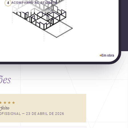
4
ACOMPANHE AS REVISÕES
Em obra
ões
escala humana, bem-estar
e experiência no centro,
★★★★
esta seleção revela
rfeito
caminhos sensíveis para a
OFISSIONAL — 23 DE ABRIL DE 2026
prática contemporânea.
São ideias que ajudam