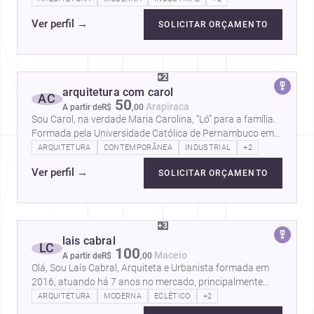
Ver perfil
→
SOLICITAR ORÇAMENTO
+2
arquitetura com carol
AC
50
·
Arapiraca
A partir de
R$
,
00
Sou Carol, na verdade Maria Carolina, “Ló” para a família.
Formada pela Universidade Católica de Pernambuco em
2020, ano da pandemia,…
ARQUITETURA
CONTEMPORÂNEA
INDUSTRIAL
+2
Ver perfil
→
SOLICITAR ORÇAMENTO
+3
lais cabral
LC
100
·
Maceio
A partir de
R$
,
00
Olá, Sou Laís Cabral, Arquiteta e Urbanista formada em
2016, atuando há 7 anos no mercado, principalmente
com elaboração de projetos…
ARQUITETURA
MODERNA
ECLÉTICO
+2