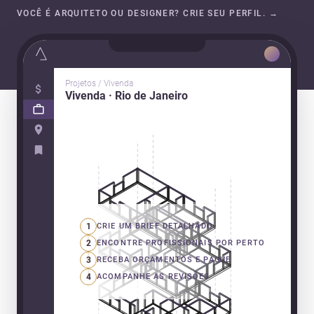
VOCÊ É ARQUITETO OU DESIGNER? CRIE SEU PERFIL.
→
Projetos / Vivenda
Vivenda · Rio de Janeiro
1
CRIE UM BRIEF DETALHADO
2
ENCONTRE PROFISSIONAIS POR PERTO
3
RECEBA ORÇAMENTOS E PAGUE
4
ACOMPANHE AS REVISÕES