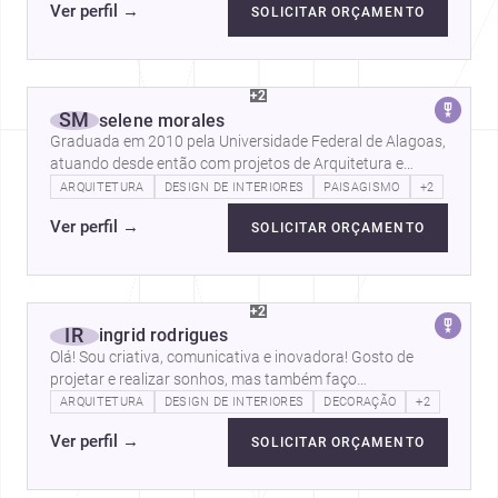
Ver perfil
→
SOLICITAR ORÇAMENTO
+2
SM
selene morales
Graduada em 2010 pela Universidade Federal de Alagoas,
atuando desde então com projetos de Arquitetura e
Paisagismo com enfoque em soluções…
ARQUITETURA
DESIGN DE INTERIORES
PAISAGISMO
+2
Ver perfil
→
SOLICITAR ORÇAMENTO
+2
IR
ingrid rodrigues
Olá! Sou criativa, comunicativa e inovadora! Gosto de
projetar e realizar sonhos, mas também faço
renderizações e transformo desenhos em…
ARQUITETURA
DESIGN DE INTERIORES
DECORAÇÃO
+2
Ver perfil
→
SOLICITAR ORÇAMENTO