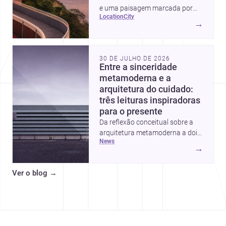
e uma paisagem marcada por
location
city
ícones como o Museu de Arte
→
Contemporânea e o Caminho
Niemeyer, Niterói reúne
qualidade urbana, vista para a
30 DE JULHO DE 2026
Baía de Guanabara e um
Entre a sinceridade
mercado interessante para quem
metamoderna e a
quer construir, reformar ou
arquitetura do cuidado:
decorar.
três leituras inspiradoras
para o presente
Da reflexão conceitual sobre a
arquitetura metamoderna a dois
news
projetos que colocam escala
→
humana, bem-estar e experiência
no centro, esta seleção revela
Ver o blog
→
caminhos sensíveis para a
prática contemporânea. São
ideias que ajudam arquitetos a
pensar forma, uso e emoção
com mais profundidade.