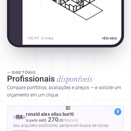
190 m² · 3 níveis
Em obra
— DIRETÓRIO
Profissionais
disponíveis
Compare portfólios, avaliações e preços — e solicite um
orçamento em um clique.
+8
ronald alex elias buriti
RA
270
·
Maceio
A partir de
R$
,
00
Sou arquiteto autônomo, sempre em busca de novas