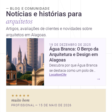
— BLOG E COMUNIDADE
Notícias e histórias para
arquitetos
Artigos, avaliações de clientes e novidades sobre
arquitetos em Alagoas.
19 DE DEZEMBRO DE 2025
Água Branca: O Berço da
Arquitetura e Design em
Alagoas
Descubra por que Água Branca
se destaca como um polo de
location
city
arquitetura e design em Alagoas,
→
oferecendo uma gama
diversificada de profissionais e
oportunidades únicas para seus
★★★★★
projetos.
muito bom
PROFISSIONAL — 15 DE MAIO DE 2026