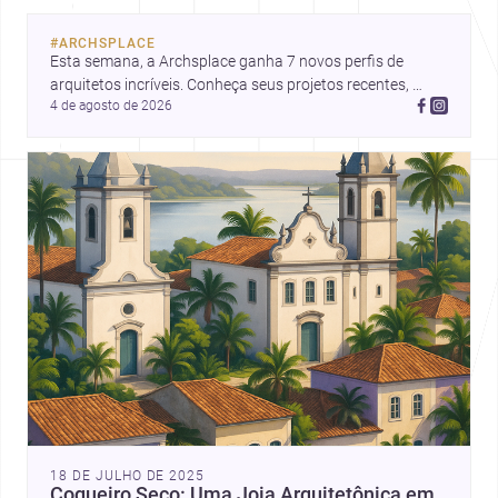
#
ARCHSPLACE
Esta semana, a Archsplace ganha 7 novos perfis de 
arquitetos incríveis. Conheça seus projetos recentes, 
4 de agosto de 2026
inspire-se com seus trabalhos e descubra talentos que 
estão transformando ideias em espaços.
18 DE JULHO DE 2025
Coqueiro Seco: Uma Joia Arquitetônica em