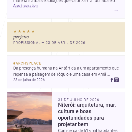
materiais atuais e soluções que valorizam a fachada e o
area
inspiration
conforto da casa.
→
★★★★★
perfeito
PROFISSIONAL — 23 DE ABRIL DE 2026
#
ARCHSPLACE
Da presença humana na Antártida a um apartamento que 
repensa a paisagem de Tóquio e uma casa em Amã 
23 de julho de 2026
integrada ao terreno. Descubra mais inspirações, projetos 
e comunidade na Archsplace.
31 DE JULHO DE 2026
Niterói: arquitetura, mar,
cultura e boas
oportunidades para
projetar bem
Com cerca de 515 mil habitantes