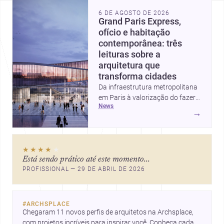
6 DE AGOSTO DE 2026
Grand Paris Express,
ofício e habitação
contemporânea: três
leituras sobre a
arquitetura que
transforma cidades
Da infraestrutura metropolitana
em Paris à valorização do fazer
news
artesanal e à casa elevada da
→
Cambra Buró, estas três
histórias mostram como a
arquitetura segue unindo escala
★★★★
★
urbana, matéria e experiência
Está sendo prático até este momento...
doméstica. Um panorama
PROFISSIONAL — 29 DE ABRIL DE 2026
inspirador para profissionais que
pensam cidade, construção e
projeto com sensibilidade e
inovação.
#
ARCHSPLACE
Chegaram 11 novos perfis de arquitetos na Archsplace, 
com projetos incríveis para inspirar você. Conheça cada 