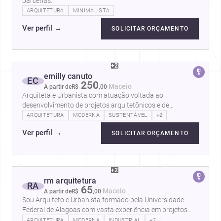
parcerias.
ARQUITETURA
MINIMALISTA
Ver perfil
→
SOLICITAR ORÇAMENTO
+2
emilly canuto
EC
250
·
Maceio
A partir de
R$
,
00
Arquiteta e Urbanista com atuação voltada ao
desenvolvimento de projetos arquitetônicos e de
interiores de médio e alto padrão.…
ARQUITETURA
MODERNA
SUSTENTÁVEL
+2
Ver perfil
→
SOLICITAR ORÇAMENTO
+2
rm arquitetura
RA
65
·
Maceio
A partir de
R$
,
00
Sou Arquiteto e Urbanista formado pela Universidade
Federal de Alagoas com vasta experiência em projetos
Arquitetônicos e de Interiores…
ARQUITETURA
MODERNA
INDUSTRIAL
+2