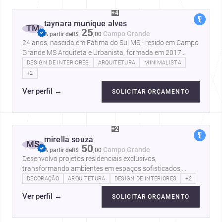
+4
taynara munique alves
TM
25
·
Campo Grande
A partir de
R$
,
00
24 anos, nascida em Fátima do Sul MS - resido em Campo
Grande MS Arquiteta e Urbanista, formada em 2017
(UNIDERP) Técnica de design de…
DESIGN DE INTERIORES
ARQUITETURA
MINIMALISTA
+2
Ver perfil
→
SOLICITAR ORÇAMENTO
+2
mirella souza
MS
50
·
Campo Grande
A partir de
R$
,
00
Desenvolvo projetos residenciais exclusivos,
transformando ambientes em espaços sofisticados,
funcionais e atemporais. Com atenção aos…
DECORAÇÃO
ARQUITETURA
DESIGN DE INTERIORES
+2
Ver perfil
→
SOLICITAR ORÇAMENTO