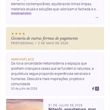
elemento contemporâneo, equilibrando linhas limpas,
materiais atuais e soluções que valorizam a fachada e o
area
inspiration
conforto da casa.
→
★★★★
★
Gostaria de outras formas de pagamento
PROFISSIONAL — 2 DE MAIO DE 2026
#
ARCHSPLACE
Da nova sinceridade metamoderna a espaços que 
acolhem crianças e casas que se fundem à natureza, a 
arquitetura segue propondo experiências sensíveis e 
humanas. Descubra mais inspirações, projetos e 
comunidade.
30 de julho de 2026
31 DE JULHO DE 2026
Niterói: arquitetura, mar,