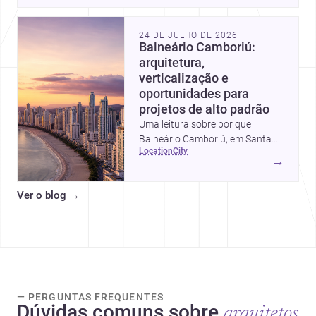
24 DE JULHO DE 2026
Balneário Camboriú:
arquitetura,
verticalização e
oportunidades para
projetos de alto padrão
Uma leitura sobre por que
Balneário Camboriú, em Santa
location
city
Catarina, virou referência em
→
moradia, turismo e projetos
arquitetônicos, com dados,
Ver o blog
→
tendências e profissionais locais.
— PERGUNTAS FREQUENTES
Dúvidas comuns sobre
arquitetos