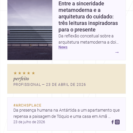
Entre a sinceridade
metamoderna e a
arquitetura do cuidado:
três leituras inspiradoras
para o presente
Da reflexão conceitual sobre a
arquitetura metamoderna a dois
news
projetos que colocam escala
→
humana, bem-estar e experiência
no centro, esta seleção revela
caminhos sensíveis para a
★★★★★
prática contemporânea. São
perfeito
ideias que ajudam arquitetos a
PROFISSIONAL — 23 DE ABRIL DE 2026
pensar forma, uso e emoção
com mais profundidade.
#
ARCHSPLACE
Da presença humana na Antártida a um apartamento que 
repensa a paisagem de Tóquio e uma casa em Amã 
23 de julho de 2026
integrada ao terreno. Descubra mais inspirações, projetos 
e comunidade na Archsplace.