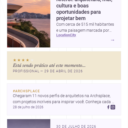
cultura e boas
oportunidades para
projetar bem
Com cerca de 515 mil habitantes
e uma paisagem marcada por
location
city
ícones como o Museu de Arte
→
Contemporânea e o Caminho
Niemeyer, Niterói reúne
qualidade urbana, vista para a
★★★★
★
Baía de Guanabara e um
Está sendo prático até este momento...
mercado interessante para quem
PROFISSIONAL — 29 DE ABRIL DE 2026
quer construir, reformar ou
decorar.
#
ARCHSPLACE
Chegaram 11 novos perfis de arquitetos na Archsplace, 
com projetos incríveis para inspirar você. Conheça cada 
28 de julho de 2026
perfil e descubra novas ideias para seus próximos 
projetos!
30 DE JULHO DE 2026