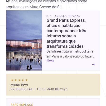
Artigos, avaliações de clientes e novidades sobre
arquitetos em Mato Grosso do Sul.
6 DE AGOSTO DE 2026
Grand Paris Express,
ofício e habitação
contemporânea: três
leituras sobre a
arquitetura que
transforma cidades
Da infraestrutura metropolitana
em Paris à valorização do fazer
news
artesanal e à casa elevada da
→
Cambra Buró, estas três
histórias mostram como a
arquitetura segue unindo escala
★★★★★
urbana, matéria e experiência
muito bom
doméstica. Um panorama
PROFISSIONAL — 15 DE MAIO DE 2026
inspirador para profissionais que
pensam cidade, construção e
projeto com sensibilidade e
#
ARCHSPLACE