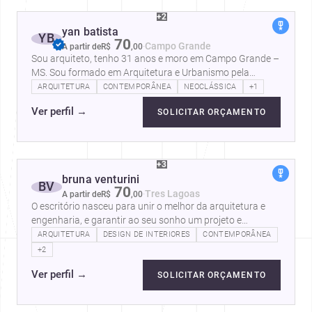
+2
yan batista
YB
70
·
Campo Grande
A partir de
R$
,
00
Sou arquiteto, tenho 31 anos e moro em Campo Grande –
MS. Sou formado em Arquitetura e Urbanismo pela
UNIGRAN Capital e atuo no…
ARQUITETURA
CONTEMPORÂNEA
NEOCLÁSSICA
+1
Ver perfil
→
SOLICITAR ORÇAMENTO
+3
bruna venturini
BV
70
·
Tres Lagoas
A partir de
R$
,
00
O escritório nasceu para unir o melhor da arquitetura e
engenharia, e garantir ao seu sonho um projeto e
execução de maior qualidade.…
ARQUITETURA
DESIGN DE INTERIORES
CONTEMPORÂNEA
+2
Ver perfil
→
SOLICITAR ORÇAMENTO