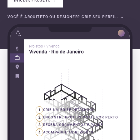
INICIAR PROJETO
→
VOCÊ É ARQUITETO OU DESIGNER? CRIE SEU PERFIL.
→
Projetos / Vivenda
Vivenda · Rio de Janeiro
1
CRIE UM BRIEF DETALHADO
2
ENCONTRE PROFISSIONAIS POR PERTO
3
RECEBA ORÇAMENTOS E PAGUE
4
ACOMPANHE AS REVISÕES