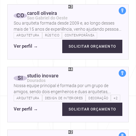
+3
caroll oliveira
CO
Sao Gabriel do Oeste
Sou arquiteta formada desde 2009 e, ao longo desses
mais de 15 anos de experiência, venho ajudando pessoas
a transformarem seus espaços em…
ARQUITETURA
RÚSTICO
CONTEMPORÂNEA
Ver perfil
→
SOLICITAR ORÇAMENTO
+4
studio inovare
SI
Dourados
Nossa equipe principal é formada por um grupo de
amigos, sendo dois engenheiros e duas arquitetas,
formados em 2018 pela UNIGRAN, Possuímos…
ARQUITETURA
DESIGN DE INTERIORES
DECORAÇÃO
+2
Ver perfil
→
SOLICITAR ORÇAMENTO
+2