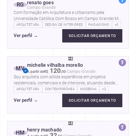
renato goes
RG
Campo Grande
Com formação em Arquitetura e Urbanismo pela
Universidade Católica Dom Bosco em Campo Grande/MS,
tenho sido privilegiado realizando…
ARQUITETURA
DESIGN DE INTERIORES
PAISAGISMO
+2
Ver perfil
→
SOLICITAR ORÇAMENTO
+4
michelle vilhalba morello
MV
120
·
Campo Grande
A partir de
R$
,
00
Sou arquiteta com sólida experiência em projetos
residenciais, comerciais e de interiores, atuando desde
2018 com foco em soluções…
ARQUITETURA
CONTEMPORÂNEA
MODERNA
+2
Ver perfil
→
SOLICITAR ORÇAMENTO
+4
henry machado
HM
32
·
Campo Grande