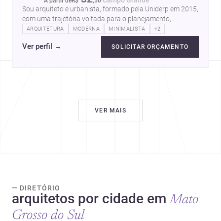
A partir de
R$
,
50
Sou arquiteto e urbanista, formado pela Uniderp em 2015,
com uma trajetória voltada para o planejamento,
desenvolvimento e gestão de…
ARQUITETURA
MODERNA
MINIMALISTA
+2
Ver perfil
→
SOLICITAR ORÇAMENTO
VER MAIS
— DIRETÓRIO
arquitetos por cidade em
Mato
Grosso do Sul