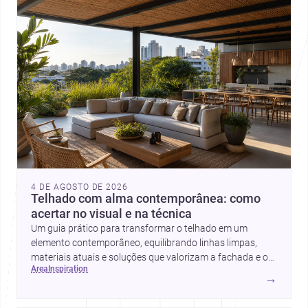
4 DE AGOSTO DE 2026
Telhado com alma contemporânea: como
acertar no visual e na técnica
Um guia prático para transformar o telhado em um
elemento contemporâneo, equilibrando linhas limpas,
materiais atuais e soluções que valorizam a fachada e o
area
inspiration
conforto da casa.
→