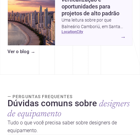
oportunidades para
projetos de alto padrão
Uma leitura sobre por que
Balneário Camboriú, em Santa
location
city
Catarina, virou referência em
→
moradia, turismo e projetos
arquitetônicos, com dados,
Ver o blog
→
tendências e profissionais locais.
— PERGUNTAS FREQUENTES
Dúvidas comuns sobre
designers
de equipamento
Tudo o que você precisa saber sobre designers de
equipamento.