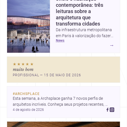
contemporânea: três
leituras sobre a
arquitetura que
transforma cidades
Da infraestrutura metropolitana
em Paris à valorização do fazer
news
artesanal e à casa elevada da
→
Cambra Buró, estas três
histórias mostram como a
arquitetura segue unindo escala
★★★★★
urbana, matéria e experiência
muito bom
doméstica. Um panorama
PROFISSIONAL — 15 DE MAIO DE 2026
inspirador para profissionais que
pensam cidade, construção e
projeto com sensibilidade e
#
ARCHSPLACE
inovação.
Esta semana, a Archsplace ganha 7 novos perfis de 
arquitetos incríveis. Conheça seus projetos recentes, 
4 de agosto de 2026
inspire-se com seus trabalhos e descubra talentos que 
estão transformando ideias em espaços.