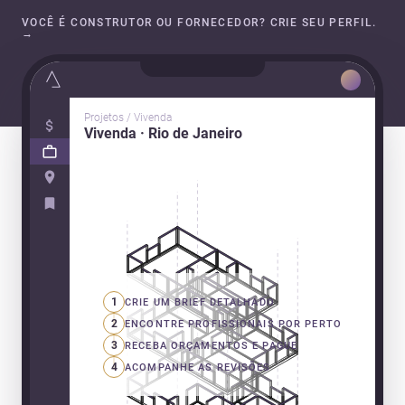
VOCÊ É CONSTRUTOR OU FORNECEDOR? CRIE SEU PERFIL.
→
Projetos / Vivenda
Vivenda · Rio de Janeiro
1
CRIE UM BRIEF DETALHADO
2
ENCONTRE PROFISSIONAIS POR PERTO
3
RECEBA ORÇAMENTOS E PAGUE
4
ACOMPANHE AS REVISÕES