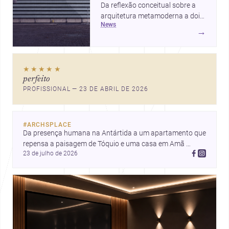
Da reflexão conceitual sobre a
arquitetura metamoderna a dois
news
projetos que colocam escala
→
humana, bem-estar e experiência
no centro, esta seleção revela
caminhos sensíveis para a
★★★★★
prática contemporânea. São
perfeito
ideias que ajudam arquitetos a
PROFISSIONAL — 23 DE ABRIL DE 2026
pensar forma, uso e emoção
com mais profundidade.
#
ARCHSPLACE
Da presença humana na Antártida a um apartamento que 
repensa a paisagem de Tóquio e uma casa em Amã 
23 de julho de 2026
integrada ao terreno. Descubra mais inspirações, projetos 
e comunidade na Archsplace.