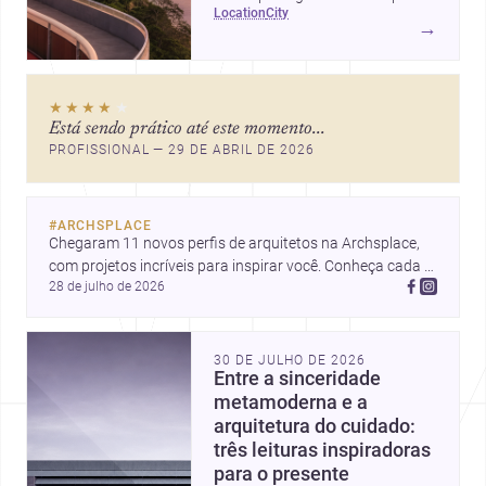
location
city
ícones como o Museu de Arte
→
Contemporânea e o Caminho
Niemeyer, Niterói reúne
qualidade urbana, vista para a
★★★★
★
Baía de Guanabara e um
Está sendo prático até este momento...
mercado interessante para quem
PROFISSIONAL — 29 DE ABRIL DE 2026
quer construir, reformar ou
decorar.
#
ARCHSPLACE
Chegaram 11 novos perfis de arquitetos na Archsplace, 
com projetos incríveis para inspirar você. Conheça cada 
28 de julho de 2026
perfil e descubra novas ideias para seus próximos 
projetos!
30 DE JULHO DE 2026
Entre a sinceridade
metamoderna e a
arquitetura do cuidado:
três leituras inspiradoras
para o presente