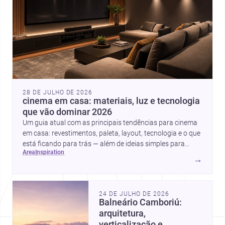
28 DE JULHO DE 2026
cinema em casa: materiais, luz e tecnologia
que vão dominar 2026
Um guia atual com as principais tendências para cinema
em casa: revestimentos, paleta, layout, tecnologia e o que
está ficando para trás — além de ideias simples para
area
inspiration
atualizar sem reforma completa.
→
24 DE JULHO DE 2026
Balneário Camboriú:
arquitetura,
verticalização e