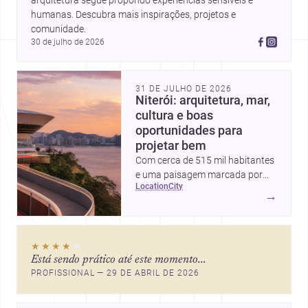
arquitetura segue propondo experiências sensíveis e 
humanas. Descubra mais inspirações, projetos e 
comunidade.
30 de julho de 2026
31 DE JULHO DE 2026
Niterói: arquitetura, mar,
cultura e boas
oportunidades para
projetar bem
Com cerca de 515 mil habitantes
e uma paisagem marcada por
location
city
ícones como o Museu de Arte
→
Contemporânea e o Caminho
Niemeyer, Niterói reúne
qualidade urbana, vista para a
★★★★
★
Baía de Guanabara e um
Está sendo prático até este momento...
mercado interessante para quem
PROFISSIONAL — 29 DE ABRIL DE 2026
quer construir, reformar ou
decorar.