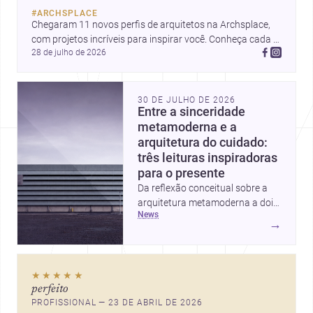
#
ARCHSPLACE
Chegaram 11 novos perfis de arquitetos na Archsplace, 
com projetos incríveis para inspirar você. Conheça cada 
28 de julho de 2026
perfil e descubra novas ideias para seus próximos 
projetos!
30 DE JULHO DE 2026
Entre a sinceridade
metamoderna e a
arquitetura do cuidado:
três leituras inspiradoras
para o presente
Da reflexão conceitual sobre a
arquitetura metamoderna a dois
news
projetos que colocam escala
→
humana, bem-estar e experiência
no centro, esta seleção revela
caminhos sensíveis para a
★★★★★
prática contemporânea. São
perfeito
ideias que ajudam arquitetos a
PROFISSIONAL — 23 DE ABRIL DE 2026
pensar forma, uso e emoção