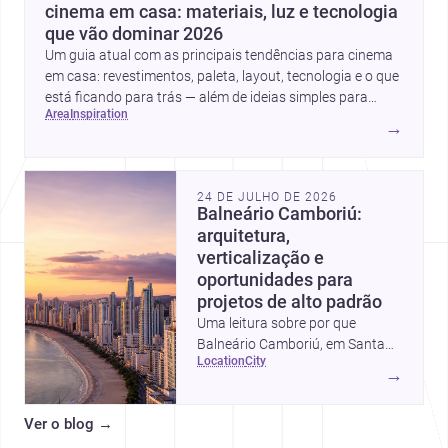
cinema em casa: materiais, luz e tecnologia
que vão dominar 2026
Um guia atual com as principais tendências para cinema
em casa: revestimentos, paleta, layout, tecnologia e o que
está ficando para trás — além de ideias simples para
area
inspiration
atualizar sem reforma completa.
→
24 DE JULHO DE 2026
Balneário Camboriú:
arquitetura,
verticalização e
oportunidades para
projetos de alto padrão
Uma leitura sobre por que
Balneário Camboriú, em Santa
location
city
Catarina, virou referência em
→
moradia, turismo e projetos
arquitetônicos, com dados,
Ver o blog
→
tendências e profissionais locais.