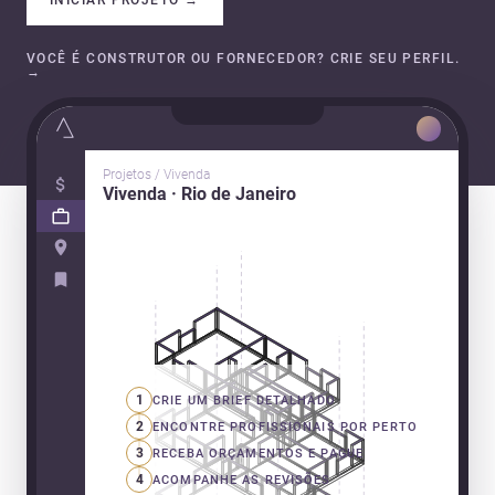
VOCÊ É CONSTRUTOR OU FORNECEDOR? CRIE SEU PERFIL.
→
Projetos / Vivenda
Vivenda · Rio de Janeiro
1
CRIE UM BRIEF DETALHADO
2
ENCONTRE PROFISSIONAIS POR PERTO
3
RECEBA ORÇAMENTOS E PAGUE
4
ACOMPANHE AS REVISÕES