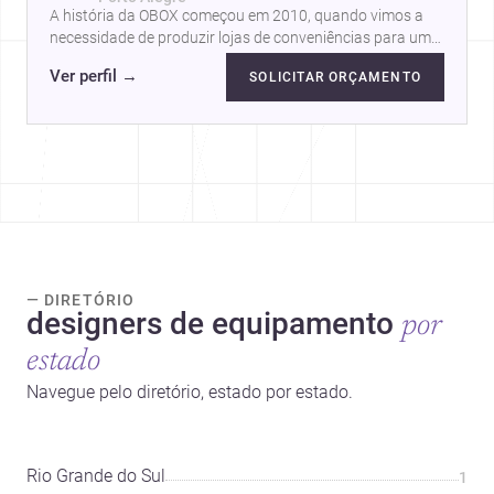
A história da OBOX começou em 2010, quando vimos a
necessidade de produzir lojas de conveniências para uma
rede de postos de combustíveis…
Ver perfil
→
SOLICITAR ORÇAMENTO
— DIRETÓRIO
designers de equipamento
por
estado
Navegue pelo diretório, estado por estado.
Rio Grande do Sul
1