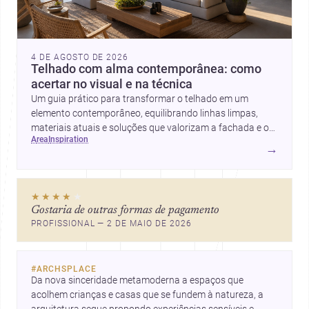
4 DE AGOSTO DE 2026
Telhado com alma contemporânea: como
acertar no visual e na técnica
Um guia prático para transformar o telhado em um
elemento contemporâneo, equilibrando linhas limpas,
materiais atuais e soluções que valorizam a fachada e o
area
inspiration
conforto da casa.
→
★★★★
★
Gostaria de outras formas de pagamento
PROFISSIONAL — 2 DE MAIO DE 2026
#
ARCHSPLACE
Da nova sinceridade metamoderna a espaços que 
acolhem crianças e casas que se fundem à natureza, a 