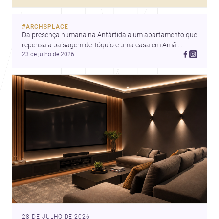
com mais profundidade.
#
ARCHSPLACE
Da presença humana na Antártida a um apartamento que 
repensa a paisagem de Tóquio e uma casa em Amã 
23 de julho de 2026
integrada ao terreno. Descubra mais inspirações, projetos 
e comunidade na Archsplace.
28 DE JULHO DE 2026