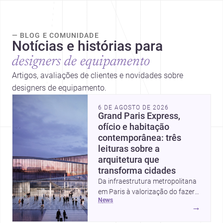
— BLOG E COMUNIDADE
Notícias e histórias para
designers de equipamento
Artigos, avaliações de clientes e novidades sobre
designers de equipamento.
6 DE AGOSTO DE 2026
Grand Paris Express,
ofício e habitação
contemporânea: três
leituras sobre a
arquitetura que
transforma cidades
Da infraestrutura metropolitana
em Paris à valorização do fazer
news
artesanal e à casa elevada da
→
Cambra Buró, estas três