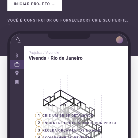
INICIAR PROJETO
→
VOCÊ É CONSTRUTOR OU FORNECEDOR? CRIE SEU PERFIL.
→
Projetos / Vivenda
Vivenda · Rio de Janeiro
1
CRIE UM BRIEF DETALHADO
2
ENCONTRE PROFISSIONAIS POR PERTO
3
RECEBA ORÇAMENTOS E PAGUE
4
ACOMPANHE AS REVISÕES