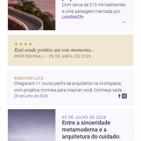
Com cerca de 515 mil habitantes
e uma paisagem marcada por
location
city
ícones como o Museu de Arte
→
Contemporânea e o Caminho
Niemeyer, Niterói reúne
qualidade urbana, vista para a
★★★★
★
Baía de Guanabara e um
Está sendo prático até este momento...
mercado interessante para quem
PROFISSIONAL — 29 DE ABRIL DE 2026
quer construir, reformar ou
decorar.
#
ARCHSPLACE
Chegaram 11 novos perfis de arquitetos na Archsplace, 
com projetos incríveis para inspirar você. Conheça cada 
28 de julho de 2026
perfil e descubra novas ideias para seus próximos 
projetos!
30 DE JULHO DE 2026
Entre a sinceridade
metamoderna e a
arquitetura do cuidado: