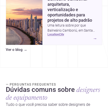
arquitetura,
verticalização e
oportunidades para
projetos de alto padrão
Uma leitura sobre por que
Balneário Camboriú, em Santa
location
city
Catarina, virou referência em
→
moradia, turismo e projetos
arquitetônicos, com dados,
Ver o blog
→
tendências e profissionais locais.
— PERGUNTAS FREQUENTES
Dúvidas comuns sobre
designers
de equipamento
Tudo o que você precisa saber sobre designers de