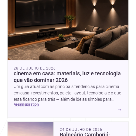
28 DE JULHO DE 2026
cinema em casa: materiais, luz e tecnologia
que vão dominar 2026
Um guia atual com as principais tendências para cinema
em casa: revestimentos, paleta, layout, tecnologia e o que
está ficando para trás — além de ideias simples para
area
inspiration
atualizar sem reforma completa.
→
24 DE JULHO DE 2026
Balneário Camboriú: