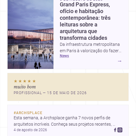
Grand Paris Express,
ofício e habitação
contemporânea: três
leituras sobre a
arquitetura que
transforma cidades
Da infraestrutura metropolitana
em Paris à valorização do fazer
news
artesanal e à casa elevada da
→
Cambra Buró, estas três
histórias mostram como a
arquitetura segue unindo escala
★★★★★
urbana, matéria e experiência
muito bom
doméstica. Um panorama
PROFISSIONAL — 15 DE MAIO DE 2026
inspirador para profissionais que
pensam cidade, construção e
projeto com sensibilidade e
#
ARCHSPLACE
inovação.
Esta semana, a Archsplace ganha 7 novos perfis de 
arquitetos incríveis. Conheça seus projetos recentes, 
4 de agosto de 2026
inspire-se com seus trabalhos e descubra talentos que 