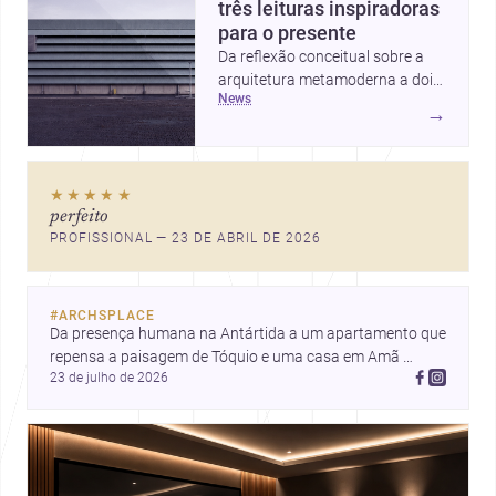
três leituras inspiradoras
para o presente
Da reflexão conceitual sobre a
arquitetura metamoderna a dois
news
projetos que colocam escala
→
humana, bem-estar e experiência
no centro, esta seleção revela
caminhos sensíveis para a
★★★★★
prática contemporânea. São
perfeito
ideias que ajudam arquitetos a
PROFISSIONAL — 23 DE ABRIL DE 2026
pensar forma, uso e emoção
com mais profundidade.
#
ARCHSPLACE
Da presença humana na Antártida a um apartamento que 
repensa a paisagem de Tóquio e uma casa em Amã 
23 de julho de 2026
integrada ao terreno. Descubra mais inspirações, projetos 
e comunidade na Archsplace.