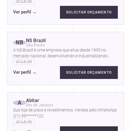
Criciúma, Santa Catarina.…
AZULEJOS
Ver perfil
→
SOLICITAR ORÇAMENTO
NS Brazil
NB
São Paulo
A NS Brazil é uma empresa que atua desde 1995 no
mercado nacional, desenvolvendo e industrializando
produtos de alta performance e estética…
AZULEJOS
Ver perfil
→
SOLICITAR ORÇAMENTO
Abitar
A
Rio de Janeiro
Sua loja de pisos e revestimentos. Vendas pelo WhatsApp
(21) 99******122
AZULEJOS