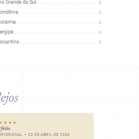
io Grande do Sul
0
ondônia
0
oraima
0
ergipe
0
ocantins
0
ejos
escala humana, bem-estar
e experiência no centro,
★★★★
esta seleção revela
rfeito
caminhos sensíveis para a
OFISSIONAL — 23 DE ABRIL DE 2026