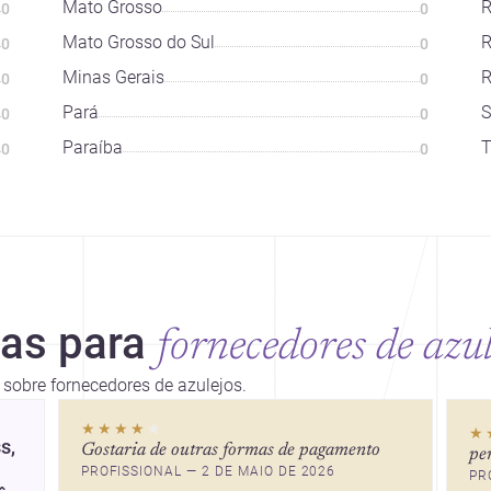
Mato Grosso
R
0
0
Mato Grosso do Sul
R
0
0
Minas Gerais
R
0
0
Pará
S
0
0
Paraíba
T
0
0
ias para
fornecedores de azul
s sobre fornecedores de azulejos.
★★★★
★
★
s,
Gostaria de outras formas de pagamento
pe
PROFISSIONAL — 2 DE MAIO DE 2026
PR