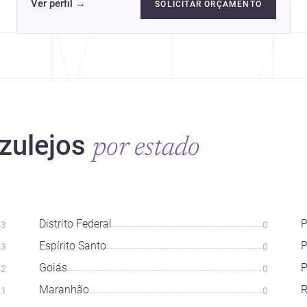
Ver perfil
→
SOLICITAR ORÇAMENTO
zulejos
por estado
Distrito Federal
P
3
0
Espírito Santo
3
0
Goiás
P
2
0
Maranhão
R
1
0