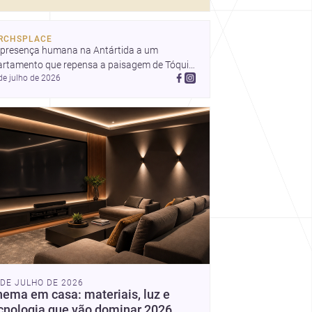
prática contemporânea.
São ideias que ajudam
arquitetos a pensar forma,
RCHSPLACE
uso e emoção com mais
 presença humana na Antártida a um 
profundidade.
artamento que repensa a paisagem de Tóquio 
de julho de 2026
ma casa em Amã integrada ao terreno. 
cubra mais inspirações, projetos e 
munidade na Archsplace.
 DE JULHO DE 2026
nema em casa: materiais, luz e
cnologia que vão dominar 2026