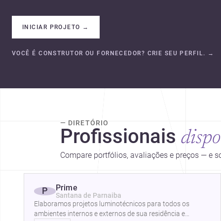
INICIAR PROJETO
→
VOCÊ É CONSTRUTOR OU FORNECEDOR? CRIE SEU PERFIL.
→
— DIRETÓRIO
Profissionais
dispo
Compare portfólios, avaliações e preços — e 
Prime
P
Santana de Parnaiba
Elaboramos projetos luminotécnicos para todos os
ambientes internos e externos de sua residência e