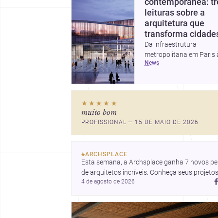
contemporânea: tr
leituras sobre a
arquitetura que
transforma cidade
Da infraestrutura
metropolitana em Paris 
news
valorização do fazer
artesanal e à casa elev
da Cambra Buró, estas t
histórias mostram como
★★★★★
arquitetura segue unind
muito bom
escala urbana, matéria 
PROFISSIONAL — 15 DE MAIO DE 2026
experiência doméstica.
panorama inspirador pa
profissionais que pens
#
ARCHSPLACE
cidade, construção e
Esta semana, a Archsplace ganha 7 novos perf
projeto com sensibilidad
de arquitetos incríveis. Conheça seus projetos
inovação.
4 de agosto de 2026
recentes, inspire-se com seus trabalhos e 
descubra talentos que estão transformando 
ideias em espaços.