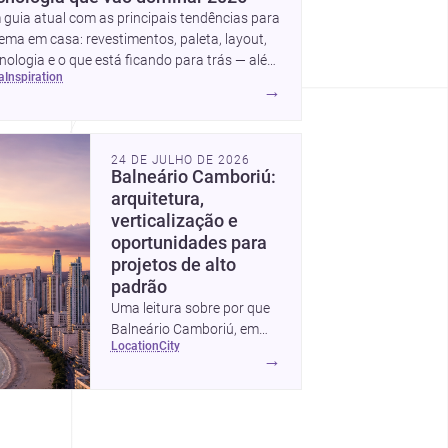
guia atual com as principais tendências para
ema em casa: revestimentos, paleta, layout,
nologia e o que está ficando para trás — além
ea
inspiration
ideias simples para atualizar sem reforma
→
mpleta.
24 DE JULHO DE 2026
Balneário Camboriú:
arquitetura,
verticalização e
oportunidades para
projetos de alto
padrão
Uma leitura sobre por que
Balneário Camboriú, em
location
city
Santa Catarina, virou
→
referência em moradia,
turismo e projetos
arquitetônicos, com dados,
tendências e profissionais