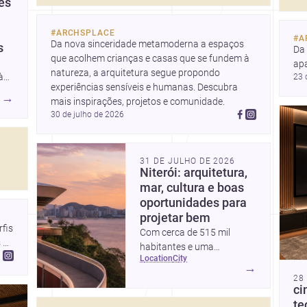
ês
#
ARCHSPLACE
#
A
Da nova sinceridade metamoderna a espaços 
s
Da
que acolhem crianças e casas que se fundem à 
ap
natureza, a arquitetura segue propondo 
à
23 
e u
experiências sensíveis e humanas. Descubra 
Des
→
mais inspirações, projetos e comunidade.
ada
co
30 de julho de 2026
rês
 a
o
31 DE JULHO DE 2026
e
Niterói: arquitetura,
 Um
mar, cultura e boas
ra
oportunidades para
am
projetar bem
is 
Com cerca de 515 mil
e e
 
habitantes e uma
location
city
paisagem marcada por
→
ícones como o Museu de
28
ci
Arte Contemporânea e o
te
Caminho Niemeyer, Niterói