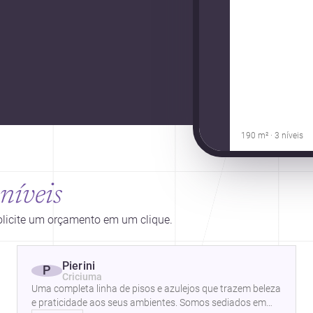
190 m² · 3 níveis
níveis
solicite um orçamento em um clique.
Pierini
P
Criciuma
Uma completa linha de pisos e azulejos que trazem beleza
e praticidade aos seus ambientes. Somos sediados em