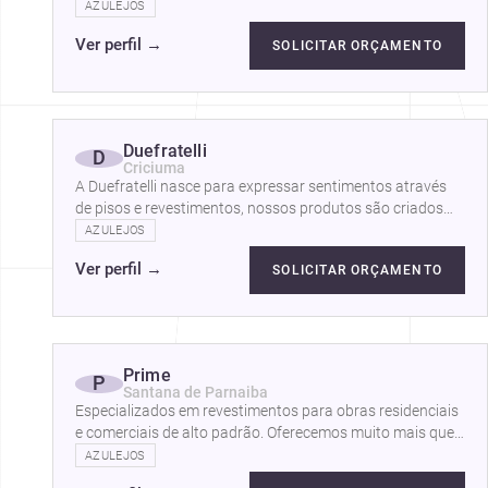
estabelecimentos comerciais, criando…
AZULEJOS
Ver perfil
→
SOLICITAR ORÇAMENTO
Duefratelli
D
Criciuma
A Duefratelli nasce para expressar sentimentos através
de pisos e revestimentos, nossos produtos são criados
pensando nas inúmeras…
AZULEJOS
Ver perfil
→
SOLICITAR ORÇAMENTO
Prime
P
Santana de Parnaiba
Especializados em revestimentos para obras residenciais
e comerciais de alto padrão. Oferecemos muito mais que
compras e projetos,…
AZULEJOS