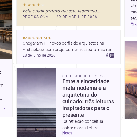
★★★★
★
reúne qualidade urbana,
Um 
Está sendo prático até este momento...
vista para a Baía de
cin
PROFISSIONAL — 29 DE ABRIL DE 2026
Guanabara e um mercado
tec
ar
interessante para quem
de 
quer construir, reformar ou
co
decorar.
#
ARCHSPLACE
Chegaram 11 novos perfis de arquitetos na 
Archsplace, com projetos incríveis para inspirar 
28 de julho de 2026
você. Conheça cada perfil e descubra novas 
ideias para seus próximos projetos!
:
30 DE JULHO DE 2026
a
Entre a sinceridade
em
metamoderna e a
arquitetura do
cuidado: três leituras
→
inspiradoras para o
presente
Da reflexão conceitual
sobre a arquitetura
news
metamoderna a dois