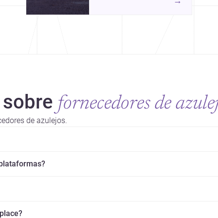
→
projetos que colocam
 sobre
fornecedores de azule
cedores de azulejos.
 plataformas?
splace?