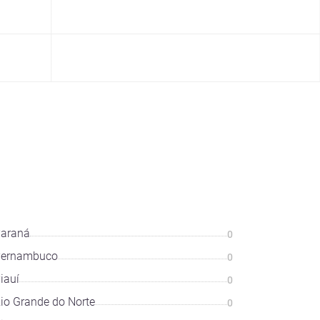
araná
0
Pernambuco
0
iauí
0
io Grande do Norte
0