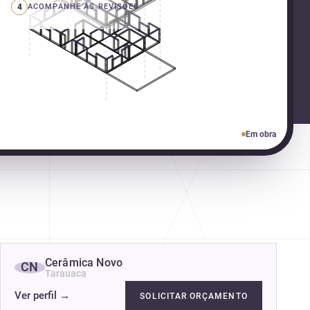
4
ACOMPANHE AS REVISÕES
Em obra
Cerâmica Novo
CN
Tarauaca
Ver perfil
→
SOLICITAR ORÇAMENTO