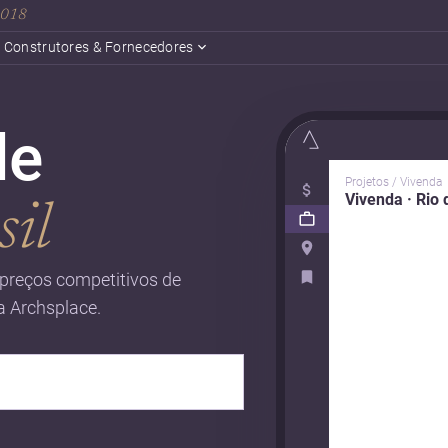
 2018
Construtores & Fornecedores
de
Projetos / Vivenda
Vivenda · Rio 
sil
preços competitivos de
a Archsplace.