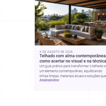
4 DE AGOSTO DE 2026
Telhado com alma contemporânea
como acertar no visual e na técnic
Um guia prático para transformar o telhado 
um elemento contemporâneo, equilibrando
linhas limpas, materiais atuais e soluções que
area
inspiration
valorizam a fachada e o conforto da casa.