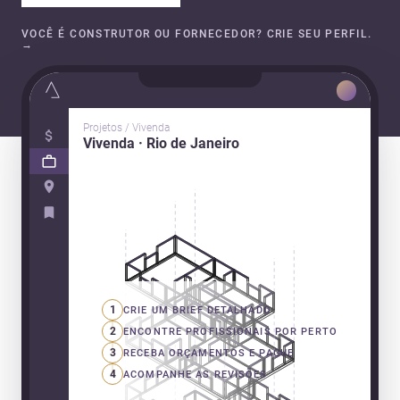
VOCÊ É CONSTRUTOR OU FORNECEDOR? CRIE SEU PERFIL.
→
Projetos / Vivenda
Vivenda · Rio de Janeiro
1
CRIE UM BRIEF DETALHADO
2
ENCONTRE PROFISSIONAIS POR PERTO
3
RECEBA ORÇAMENTOS E PAGUE
4
ACOMPANHE AS REVISÕES