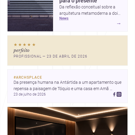
para o presente
Da reflexão conceitual sobre a
arquitetura metamoderna a dois
news
projetos que colocam escala
→
humana, bem-estar e experiência
no centro, esta seleção revela
caminhos sensíveis para a
★★★★★
prática contemporânea. São
perfeito
ideias que ajudam arquitetos a
PROFISSIONAL — 23 DE ABRIL DE 2026
pensar forma, uso e emoção
com mais profundidade.
#
ARCHSPLACE
Da presença humana na Antártida a um apartamento que 
repensa a paisagem de Tóquio e uma casa em Amã 
23 de julho de 2026
integrada ao terreno. Descubra mais inspirações, projetos 
e comunidade na Archsplace.