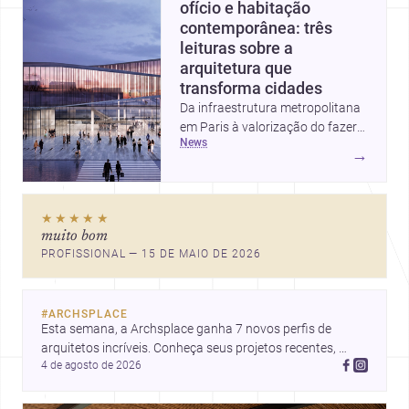
ofício e habitação
contemporânea: três
leituras sobre a
arquitetura que
transforma cidades
Da infraestrutura metropolitana
em Paris à valorização do fazer
news
artesanal e à casa elevada da
→
Cambra Buró, estas três
histórias mostram como a
arquitetura segue unindo escala
★★★★★
urbana, matéria e experiência
muito bom
doméstica. Um panorama
PROFISSIONAL — 15 DE MAIO DE 2026
inspirador para profissionais que
pensam cidade, construção e
projeto com sensibilidade e
#
ARCHSPLACE
inovação.
Esta semana, a Archsplace ganha 7 novos perfis de 
arquitetos incríveis. Conheça seus projetos recentes, 
4 de agosto de 2026
inspire-se com seus trabalhos e descubra talentos que 
estão transformando ideias em espaços.