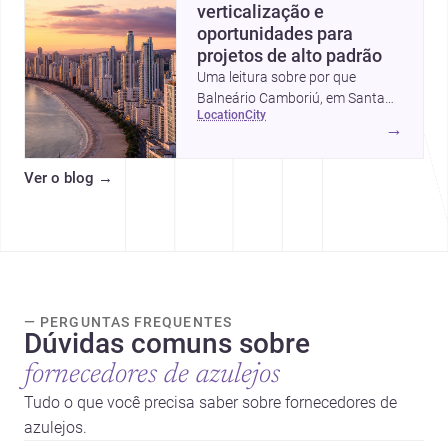
verticalização e
oportunidades para
projetos de alto padrão
Uma leitura sobre por que
Balneário Camboriú, em Santa
location
city
Catarina, virou referência em
→
moradia, turismo e projetos
arquitetônicos, com dados,
Ver o blog
→
tendências e profissionais locais.
— PERGUNTAS FREQUENTES
Dúvidas comuns sobre
fornecedores de azulejos
Tudo o que você precisa saber sobre fornecedores de
azulejos.