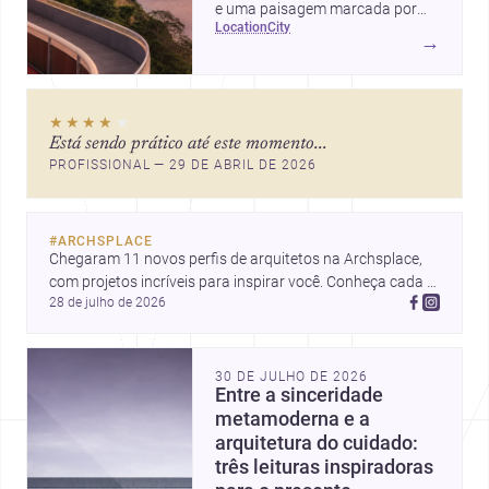
e uma paisagem marcada por
location
city
ícones como o Museu de Arte
→
Contemporânea e o Caminho
Niemeyer, Niterói reúne
qualidade urbana, vista para a
★★★★
★
Baía de Guanabara e um
Está sendo prático até este momento...
mercado interessante para quem
PROFISSIONAL — 29 DE ABRIL DE 2026
quer construir, reformar ou
decorar.
#
ARCHSPLACE
Chegaram 11 novos perfis de arquitetos na Archsplace, 
com projetos incríveis para inspirar você. Conheça cada 
28 de julho de 2026
perfil e descubra novas ideias para seus próximos 
projetos!
30 DE JULHO DE 2026
Entre a sinceridade
metamoderna e a
arquitetura do cuidado:
três leituras inspiradoras