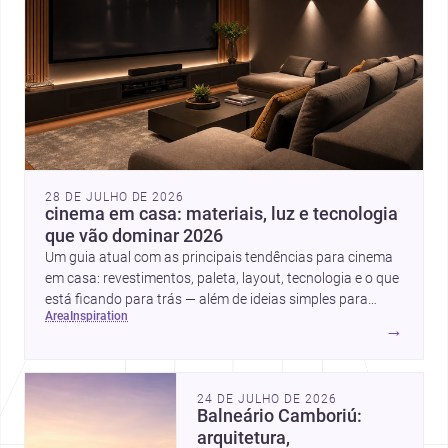
28 DE JULHO DE 2026
cinema em casa: materiais, luz e tecnologia
que vão dominar 2026
Um guia atual com as principais tendências para cinema
em casa: revestimentos, paleta, layout, tecnologia e o que
está ficando para trás — além de ideias simples para
area
inspiration
atualizar sem reforma completa.
→
24 DE JULHO DE 2026
Balneário Camboriú:
arquitetura,