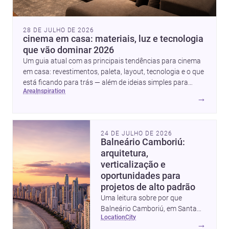
28 DE JULHO DE 2026
cinema em casa: materiais, luz e tecnologia
que vão dominar 2026
Um guia atual com as principais tendências para cinema
em casa: revestimentos, paleta, layout, tecnologia e o que
está ficando para trás — além de ideias simples para
area
inspiration
atualizar sem reforma completa.
→
24 DE JULHO DE 2026
Balneário Camboriú:
arquitetura,
verticalização e
oportunidades para
projetos de alto padrão
Uma leitura sobre por que
Balneário Camboriú, em Santa
location
city
Catarina, virou referência em
→