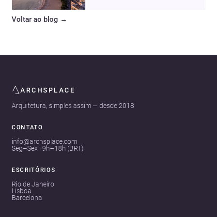
moradia, turismo e projetos
arquitetônicos, com dados,
Voltar ao blog
→
tendências e profissionais locais.
ARCHSPLACE
Arquitetura, simples assim — desde 2018
CONTATO
info@archsplace.com
Seg–Sex · 9h–18h (BRT)
ESCRITÓRIOS
Rio de Janeiro
Lisboa
Barcelona