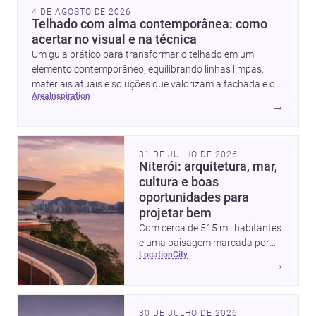
4 DE AGOSTO DE 2026
Telhado com alma contemporânea: como
acertar no visual e na técnica
Um guia prático para transformar o telhado em um
elemento contemporâneo, equilibrando linhas limpas,
materiais atuais e soluções que valorizam a fachada e o
area
inspiration
conforto da casa.
→
31 DE JULHO DE 2026
Niterói: arquitetura, mar,
cultura e boas
oportunidades para
projetar bem
Com cerca de 515 mil habitantes
e uma paisagem marcada por
location
city
ícones como o Museu de Arte
→
Contemporânea e o Caminho
Niemeyer, Niterói reúne
qualidade urbana, vista para a
30 DE JULHO DE 2026