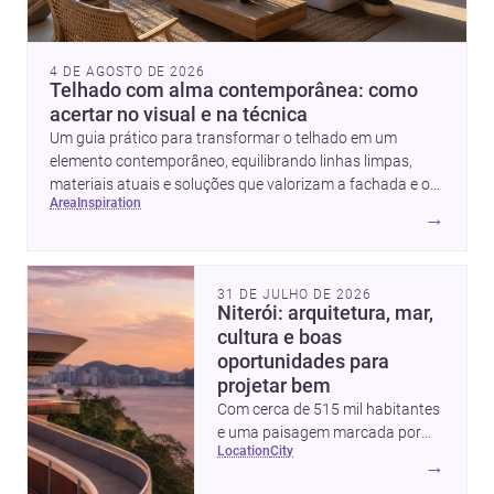
4 DE AGOSTO DE 2026
Telhado com alma contemporânea: como
acertar no visual e na técnica
Um guia prático para transformar o telhado em um
elemento contemporâneo, equilibrando linhas limpas,
materiais atuais e soluções que valorizam a fachada e o
area
inspiration
conforto da casa.
→
31 DE JULHO DE 2026
Niterói: arquitetura, mar,
cultura e boas
oportunidades para
projetar bem
Com cerca de 515 mil habitantes
e uma paisagem marcada por
location
city
ícones como o Museu de Arte
→
Contemporânea e o Caminho