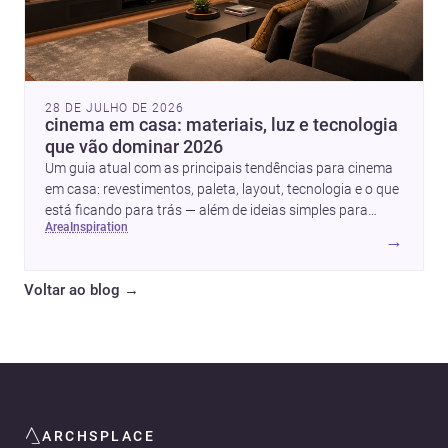
28 DE JULHO DE 2026
cinema em casa: materiais, luz e tecnologia
que vão dominar 2026
Um guia atual com as principais tendências para cinema
em casa: revestimentos, paleta, layout, tecnologia e o que
está ficando para trás — além de ideias simples para
area
inspiration
atualizar sem reforma completa.
→
Voltar ao blog
→
ARCHSPLACE