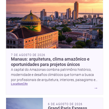
7 DE AGOSTO DE 2026
Manaus: arquitetura, clima amazônico e
oportunidades para projetos únicos
A capital do Amazonas combina patrimônio histórico,
modernidade e desafios climáticos que tornam a busca
por profissionais de arquitetura, interiores, paisagismo e
location
city
obras ainda mais estratégica.
→
6 DE AGOSTO DE 2026
Grand Paris Express,