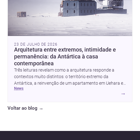
23 DE JULHO DE 2026
Arquitetura entre extremos, intimidade e
permanência: da Antártica à casa
contemporânea
Três leituras revelam como a arquitetura responde a
contextos muito distintos: o território extremo da
Antártica, a reinvenção de um apartamento em Uehara e
news
a criação de uma casa que equilibra abrigo, luz e
→
presença. Juntas, elas mostram como estratégia,
materialidade e sensibilidade espacial continuam a
Voltar ao blog
→
redefinir o projeto arquitetônico.