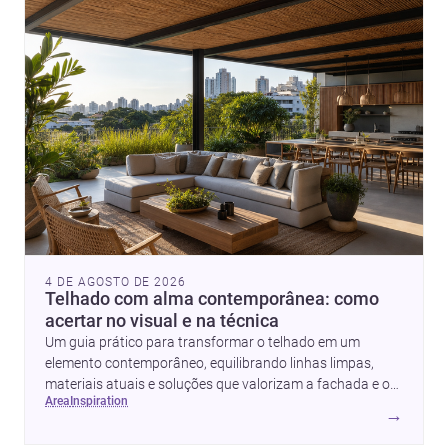
4 DE AGOSTO DE 2026
Telhado com alma contemporânea: como
acertar no visual e na técnica
Um guia prático para transformar o telhado em um
elemento contemporâneo, equilibrando linhas limpas,
materiais atuais e soluções que valorizam a fachada e o
area
inspiration
conforto da casa.
→