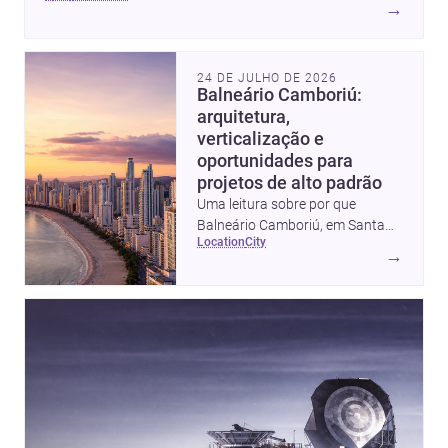
→
24 DE JULHO DE 2026
Balneário Camboriú:
arquitetura,
verticalização e
oportunidades para
projetos de alto padrão
Uma leitura sobre por que
Balneário Camboriú, em Santa
location
city
Catarina, virou referência em
→
moradia, turismo e projetos
arquitetônicos, com dados,
tendências e profissionais locais.