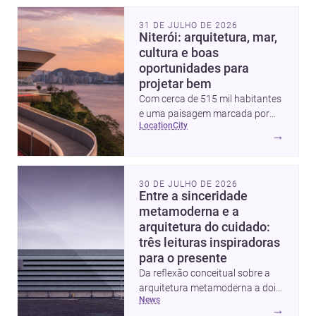
31 DE JULHO DE 2026
Niterói: arquitetura, mar,
cultura e boas
oportunidades para
projetar bem
Com cerca de 515 mil habitantes
e uma paisagem marcada por
location
city
ícones como o Museu de Arte
→
Contemporânea e o Caminho
Niemeyer, Niterói reúne
qualidade urbana, vista para a
30 DE JULHO DE 2026
Baía de Guanabara e um
Entre a sinceridade
mercado interessante para quem
metamoderna e a
quer construir, reformar ou
arquitetura do cuidado:
decorar.
três leituras inspiradoras
para o presente
Da reflexão conceitual sobre a
arquitetura metamoderna a dois
news
projetos que colocam escala
→