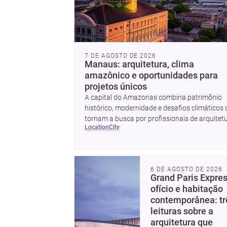
7 DE AGOSTO DE 2026
Manaus: arquitetura, clima
amazônico e oportunidades para
projetos únicos
A capital do Amazonas combina patrimônio
histórico, modernidade e desafios climáticos
tornam a busca por profissionais de arquitetu
location
city
interiores, paisagismo e obras ainda mais
estratégica.
6 DE AGOSTO DE 2026
Grand Paris Expres
ofício e habitação
contemporânea: tr
leituras sobre a
arquitetura que