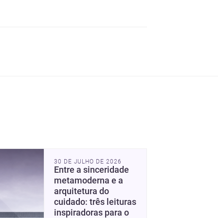
Guanabara e um mercado
30 DE JULHO DE 2026
interessante para quem
Entre a sinceridade
quer construir, reformar ou
metamoderna e a
decorar.
arquitetura do
cuidado: três leituras
inspiradoras para o