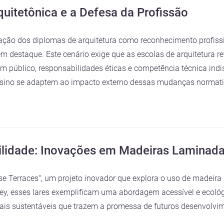
itetônica e a Defesa da Profissão
icação dos diplomas de arquitetura como reconhecimento profissi
m destaque. Este cenário exige que as escolas de arquitetura r
 público, responsabilidades éticas e competência técnica indis
e ensino se adaptem ao impacto externo dessas mudanças norma
ilidade: Inovações em Madeiras Laminad
ose Terraces", um projeto inovador que explora o uso de madeir
y, esses lares exemplificam uma abordagem acessível e ecológi
iais sustentáveis que trazem a promessa de futuros desenvolv