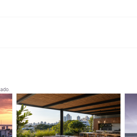
lado.
da Cambra Buró, estas três
histórias mostram como a
arquitetura segue unindo
escala urbana, matéria e
experiência doméstica. Um
panorama inspirador para
profissionais que pensam