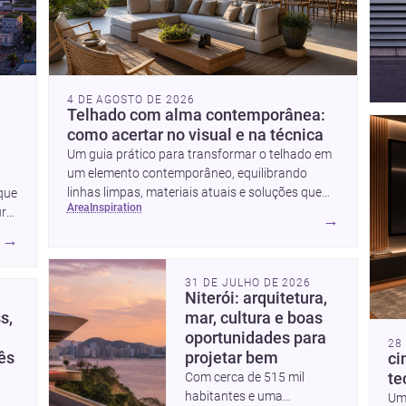
cidade, construção e
projeto com sensibilidade e
inovação.
4 DE AGOSTO DE 2026
Telhado com alma contemporânea:
como acertar no visual e na técnica
Um guia prático para transformar o telhado em
um elemento contemporâneo, equilibrando
linhas limpas, materiais atuais e soluções que
 que
area
inspiration
valorizam a fachada e o conforto da casa.
ra,
→
→
31 DE JULHO DE 2026
Niterói: arquitetura,
s,
mar, cultura e boas
oportunidades para
28
ês
projetar bem
ci
Com cerca de 515 mil
te
habitantes e uma
Um 