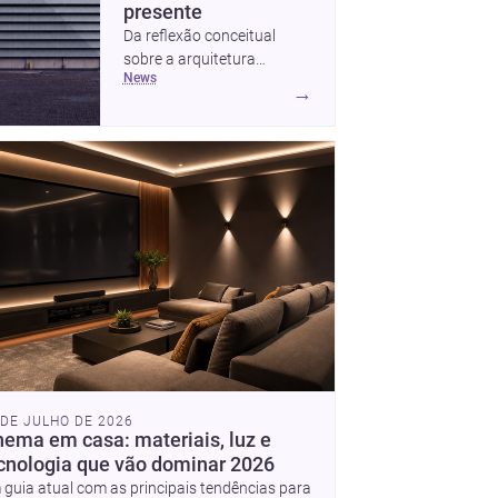
presente
Da reflexão conceitual
sobre a arquitetura
news
metamoderna a dois
→
projetos que colocam
escala humana, bem-estar
e experiência no centro,
esta seleção revela
caminhos sensíveis para a
prática contemporânea.
São ideias que ajudam
arquitetos a pensar forma,
uso e emoção com mais
profundidade.
 DE JULHO DE 2026
nema em casa: materiais, luz e
cnologia que vão dominar 2026
guia atual com as principais tendências para