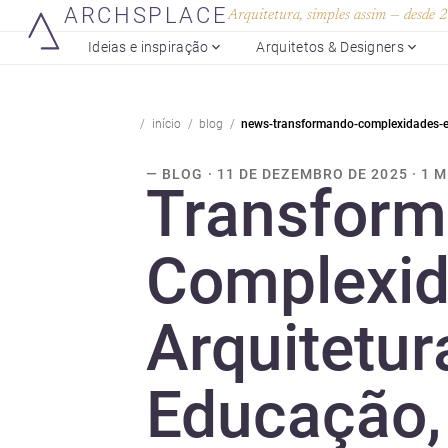
ARCHSPLACE
Arquitetura, simples assim — desde
Ideias e inspiração
Arquitetos & Designers
início
blog
news-transformando-complexidades-e
— BLOG · 11 DE DEZEMBRO DE 2025 · 1 
Transfor
Complexi
Arquitetu
Educação,