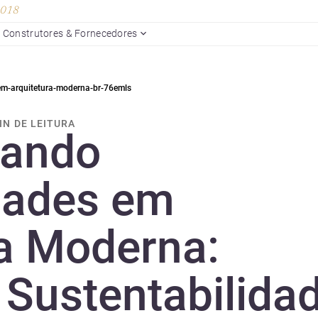
 2018
Construtores & Fornecedores
m-arquitetura-moderna-br-76emls
MIN DE LEITURA
mando
dades em
ra Moderna:
 Sustentabilida