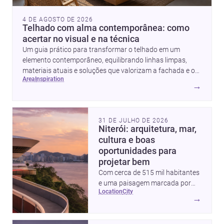
4 DE AGOSTO DE 2026
Telhado com alma contemporânea: como
acertar no visual e na técnica
Um guia prático para transformar o telhado em um
elemento contemporâneo, equilibrando linhas limpas,
materiais atuais e soluções que valorizam a fachada e o
area
inspiration
conforto da casa.
→
31 DE JULHO DE 2026
Niterói: arquitetura, mar,
cultura e boas
oportunidades para
projetar bem
Com cerca de 515 mil habitantes
e uma paisagem marcada por
location
city
ícones como o Museu de Arte
→
Contemporânea e o Caminho
Niemeyer, Niterói reúne