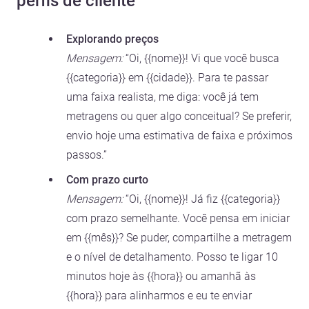
perfis de cliente
Explorando preços
Mensagem:
“Oi, {{nome}}! Vi que você busca
{{categoria}} em {{cidade}}. Para te passar
uma faixa realista, me diga: você já tem
metragens ou quer algo conceitual? Se preferir,
envio hoje uma estimativa de faixa e próximos
passos.”
Com prazo curto
Mensagem:
“Oi, {{nome}}! Já fiz {{categoria}}
com prazo semelhante. Você pensa em iniciar
em {{mês}}? Se puder, compartilhe a metragem
e o nível de detalhamento. Posso te ligar 10
minutos hoje às {{hora}} ou amanhã às
{{hora}} para alinharmos e eu te enviar