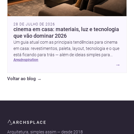
28 DE JULHO DE 2026
cinema em casa: materiais, luz e tecnologia
que vão dominar 2026
Um guia atual com as principais tendências para cinema
em casa: revestimentos, paleta, layout, tecnologia e o que
está ficando para trás — além de ideias simples para
area
inspiration
atualizar sem reforma completa.
→
Voltar ao blog
→
ARCHSPLACE
Arquitetura, simples assim — desde 2018