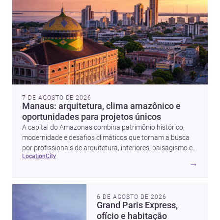
7 DE AGOSTO DE 2026
Manaus: arquitetura, clima amazônico e
oportunidades para projetos únicos
A capital do Amazonas combina patrimônio histórico,
modernidade e desafios climáticos que tornam a busca
por profissionais de arquitetura, interiores, paisagismo e
location
city
obras ainda mais estratégica.
→
6 DE AGOSTO DE 2026
Grand Paris Express,
ofício e habitação